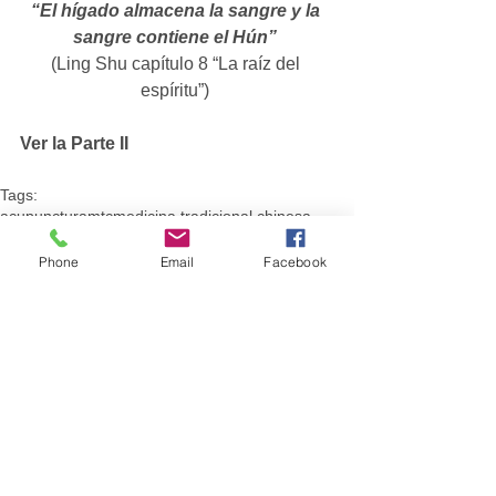
“El hígado almacena la sangre y la 
sangre contiene el Hún”
(Ling Shu capítulo 8 “La raíz del 
espíritu”) 
Ver la Parte II
Tags:
acupunctura
mtc
medicina tradicional chinesa
medicina chinesa clássica
espírito
Nei jing
shen
Su wen
Ling Shu
meridianos
canais
jing luo
jing mai
Phone
Email
Facebook
Comentários