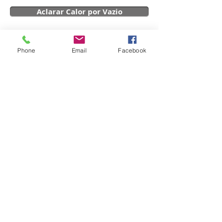
Aclarar Calor por Vazio
Topo
Phone
Email
Facebook
Topo
DOCENTES
PARCERIAS
Subscrever
CONTACTOS
IEETC © Todos os direitos reservados.