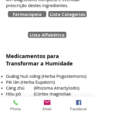
prescrição destes ingredientes.
Farmacopeia
Lista Categorias
Lista Alfabética
Medicamentos para
Transformar a Humidade
Guǎng huò xiāng (Herba Pogostemonis)
Pèi lán (Herba Eupatorii)
Cāng zhú (Rhizoma Atractylodis)
Hòu pò (Cortex magnoliae
Officinalis)
Shā rén (Fructus Amomi)
Phone
Email
Facebook
Dòu kòu (Fructus Amomi Rotundus)
Cǎo guǒ (Fructus Tsaoko)
DOCENTES