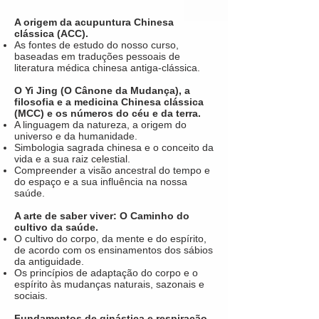
A origem da acupuntura Chinesa
clássica (ACC).
As fontes de estudo do nosso curso,
baseadas em traduções pessoais de
literatura médica chinesa antiga-clássica.
O Yi Jing (O Cânone da Mudança), a
filosofia e a medicina Chinesa clássica
(MCC) e os números do céu e da terra.
A linguagem da natureza, a origem do
universo e da humanidade.
Simbologia sagrada chinesa e o conceito da
vida e a sua raiz celestial.
Compreender a visão ancestral do tempo e
do espaço e a sua influência na nossa
saúde.
A arte de saber viver: O Caminho do
cultivo da saúde.
O cultivo do corpo, da mente e do espírito,
de acordo com os ensinamentos dos sábios
da antiguidade.
Os princípios de adaptação do corpo e o
espírito às mudanças naturais, sazonais e
sociais.
Fundamentos de ginástica e respiração