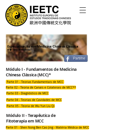
Especialização em
Medicina Chinesa Clássica
Yi 醫 - Arte da Medicina
Partilhe
Módulo I - Fundamentos de Medicina
Chinesa Clássica (MCC)*
Parte 01 - Teorias Fundamentais de MCC
Parte 02 - Teoria de Canais e Colaterais de MCC**
Parte 03 - Diagnóstico de MCC
Parte 04 - Teorias de Cavidades de MCC
Parte 05 - Teoria de Wu Yun Liu Qi
Módulo II - Terapêutica de
Fitoterapia em MCC
Parte 01 - Shen Nong Ben Cao Jing - Matéria Médica de MCC