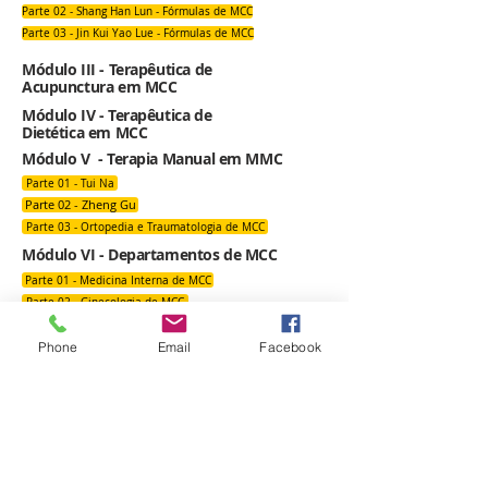
Parte 02 - Shang Han Lun - Fórmulas de MCC
Parte 03 - Jin Kui Yao Lue - Fórmulas de MCC
Módulo III - Terapêutica de
Acupunctura em MCC
Módulo IV - Terapêutica de
Dietética em MCC
Módulo V - Terapia Manual em MMC
Parte 01 - Tui Na
Parte 02 - Zheng Gu
Parte 03 - Ortopedia e Traumatologia de MCC
Módulo VI - Departamentos de MCC
Parte 01 - Medicina Interna de MCC
Parte 02 - Ginecologia de MCC
Parte 03 - Pediatria de MCC
Phone
Email
Facebook
Parte 04 - Medicina Externa de MCC
DOCENTES
PARCERIAS
Subscrever
CONTACTOS