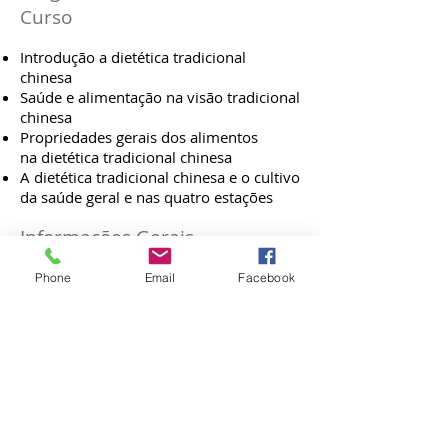
Curso
Introdução a dietética tradicional
chinesa
Saúde e alimentação na visão tradicional
chinesa
Propriedades gerais dos alimentos
na dietética tradicional chinesa
A dietética tradicional chinesa e o cultivo
da saúde geral e nas quatro estações
Informações Gerais
Carga Horária Total Nível I
: 12 horas
Phone
Email
Facebook
Duração
: 4 Seminários
Diploma Final
: Certificado Final
de Dietética Tradicional Chinesa do
IEETC (para quem completar todos os
módulos)
Início Módulo I
: brevemente
Modalidade
: aulas presenciais
Público Alvo
: aulas presenciais