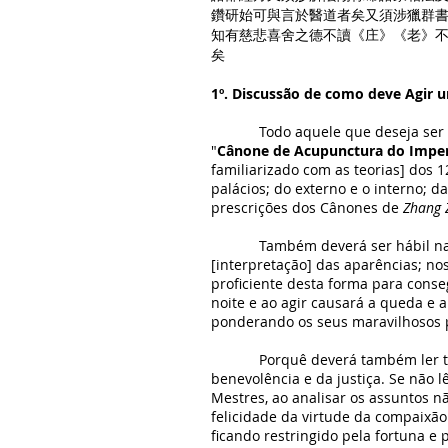
鑽研始可與言於醫道者矣又須涉獵群
知有慈悲喜舍之德不讀《庄》《老》
矣
1º. Discussão de como deve Agir 
Todo aquele que deseja ser um g
"
Cânone de Acupunctura do Impe
familiarizado com as teorias] dos 1
palácios; do externo e o interno; d
prescrições dos Cânones de
Zhang 
Também deverá ser hábil na comp
[interpretação] das aparências; no
proficiente desta forma para cons
noite e ao agir causará a queda e 
ponderando os seus maravilhosos p
Porquê deverá também ler todo t
benevolência e da justiça. Se não l
Mestres, ao analisar os assuntos n
felicidade da virtude da compaixão.
ficando restringido pela fortuna e 