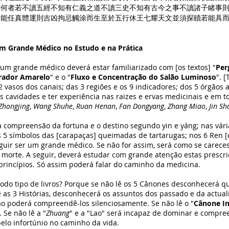
書何者若不讀五經不知有仁義之道不讀三史不知有古今之事不讀諸子睹事
不能任真體運則吉凶拘忌觸涂而生至於五行休王七耀天文並須探賾若能具
um Grande Médico no Estudo e na Prática
rande médico deverá estar familiarizado com [os textos] "
Per
rador Amarelo
" e o "
Fluxo e Concentração do Salão Luminoso
". 
2 vasos dos canais; das 3 regiões e os 9 indicadores; dos 5 órgãos
as cavidades e ter experiência nas raizes e ervas medicinais e em 
Zhongjing
,
Wang Shuhe
,
Ruan Henan
,
Fan Dongyang
,
Zhang Miao
,
Jin Sh
reensão da fortuna e o destino segundo yin e yáng; nas vária
s 5 símbolos das [carapaças] queimadas de tartarugas; nos 6 Ren [d
eguir ser um grande médico. Se não for assim, será como se carece
a morte. A seguir, deverá estudar com grande atenção estas prescr
rincípios. Só assim poderá falar do caminho da medicina.
ipo de livros? Porque se não lê os 5 Cânones desconhecerá qu
ê as 3 Histórias, desconhecerá os assuntos dos passado e da actual
ão poderá compreendê-los silenciosamente. Se não lê o "
Cânone In
 Se não lê a "
Zhuang
" e a "Lao" será incapaz de dominar e compre
pelo infortúnio no caminho da vida.