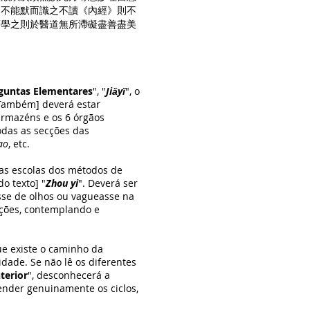
則不能默而識之不讀《內經》則不
而學之則於醫道無所滯礙盡善盡美
guntas Elementares
", "
Jiǎyǐ
", o
[Também] deverá estar
 armazéns e os 6 órgãos
todas as secções das
ao
, etc.
s escolas dos métodos de
o texto] "
Zhou yi
". Deverá ser
sse de olhos ou vagueasse na
ições, contemplando e
e existe o caminho da
idade. Se não lê os diferentes
terior
", desconhecerá a
ender genuinamente os ciclos,