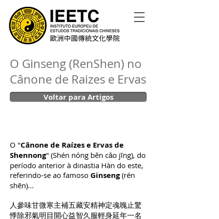
O Ginseng (RenShen) no
Cânone de Raizes e Ervas
Voltar para Artigos
O "
Cânone de Raízes e Ervas de
Shennong
" (Shén nóng běn cǎo jīng), do
período anterior à dinastia Hàn do este,
referindo-se ao famoso
Ginseng
(rén
shēn)...
人參味甘微寒主補五藏安精神定魂魄止驚
悸除邪氣明目開心益智久服輕身延年一名