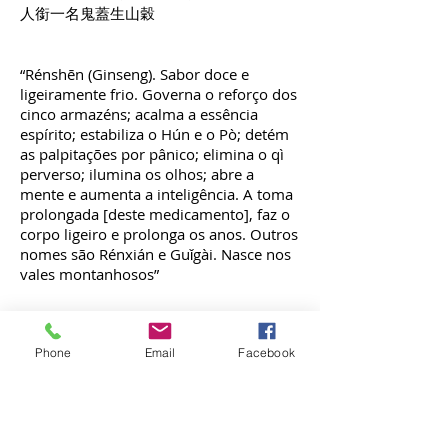
人銜一名鬼蓋生山穀
“Rénshēn (Ginseng). Sabor doce e
ligeiramente frio. Governa o reforço dos
cinco armazéns; acalma a essência
espírito; estabiliza o Hún e o Pò; detém
as palpitações por pânico; elimina o qì
perverso; ilumina os olhos; abre a
mente e aumenta a inteligência. A toma
prolongada [deste medicamento], faz o
corpo ligeiro e prolonga os anos. Outros
nomes são Rénxián e Guǐgài. Nasce nos
vales montanhosos”
Tradução: Larry Ibarra
Phone
Email
Facebook
(Econtre mais artigos do autor e
tradutor
aqui
!)
DOCENTES
PARCERIAS