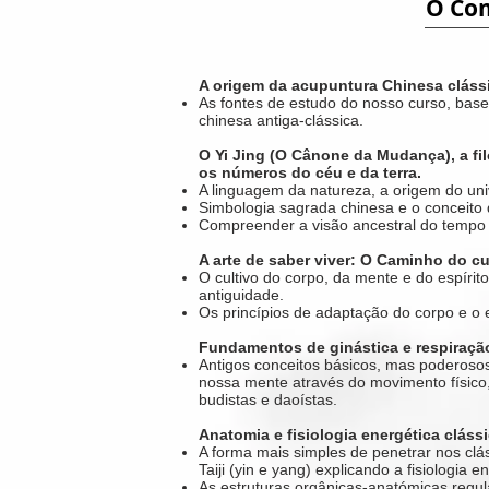
O Co
A origem da acupuntura Chinesa cláss
As fontes de estudo do nosso curso, base
chinesa antiga-clássica.
O Yi Jing (O Cânone da Mudança), a fi
os números do céu e da terra.
A linguagem da natureza, a origem do un
Simbologia sagrada chinesa e o conceito da
Compreender a visão ancestral do tempo 
A arte de saber viver: O Caminho do cu
O cultivo do corpo, da mente e do espíri
antiguidade.
Os princípios de adaptação do corpo e o e
Fundamentos de ginástica e respiração
Antigos conceitos básicos, mas poderosos
nossa mente através do movimento físico
budistas e daoístas.
Anatomia e fisiologia energética cláss
A forma mais simples de penetrar nos clá
Taiji (yin e yang) explicando a fisiologia e
As estruturas orgânicas-anatómicas regular