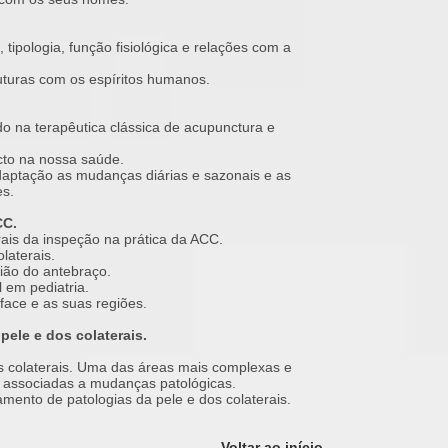
 tipologia, função fisiológica e relações com a
uturas com os espíritos humanos.
o na terapêutica clássica de acupunctura e
cto na nossa saúde.
daptação as mudanças diárias e sazonais e as
es.
CC.
erais da inspeção na prática da ACC.
laterais.
ião do antebraço.
 em pediatria.
face e as suas regiões.
pele e dos colaterais.
os colaterais. Uma das áreas mais complexas e
s associadas a mudanças patológicas.
mento de patologias da pele e dos colaterais.
Voltar ao início