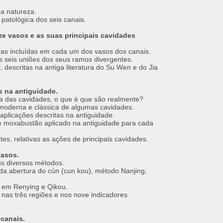
da natureza.
patológica dos seis canais.
e vasos e as suas principais cavidades
uras incluídas em cada um dos vasos dos canais.
s seis uniões dos seus ramos divergentes.
descritas na antiga literatura do Su Wen e do Jia
s na antiguidade.
gia das cavidades, o que é que são realmente?
 moderna e clássica de algumas cavidades.
aplicações descritas na antiguidade.
e moxabustão aplicado na antiguidade para cada
tes, relativas as ações de principais cavidades.
vasos.
us diversos métodos.
 da abertura do cùn (cun kou), método Nanjing,
s em Renying e Qikou.
 nas três regiões e nos nove indicadores.
 canais.