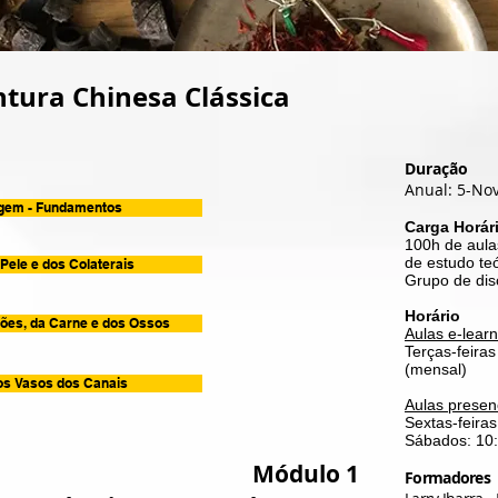
tura Chinesa Clássica
Duração
Anual: 5-No
agem - Fundamentos
Carga Horár
100h de aula
de estudo teó
Pele e dos Colaterais
Grupo de dis
Horário
ões, da Carne e dos Ossos
Aulas e-learn
Terças-feiras
(mensal)
os Vasos dos Canais
Aulas presen
Sextas-feiras
Sábados: 10:
Módulo 1
Formadores