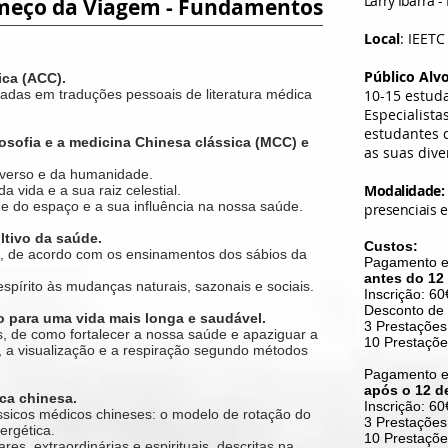
Larry Ibarra -
meço da Viagem - Fundamentos
Local
: IEETC
Público Alv
ica (ACC).
adas em traduções pessoais de literatura médica
10-15 estud
Especialista
estudantes d
losofia e a medicina Chinesa clássica (MCC) e
as suas dive
iverso e da humanidade.
Modalidade:
 vida e a sua raiz celestial.
e do espaço e a sua influência na nossa saúde.
presenciais e
ltivo da saúde.
Custos:
to, de acordo com os ensinamentos dos sábios da
Pagamento e
antes do 12
spírito às mudanças naturais, sazonais e sociais.
Inscrição: 60
Desconto de
 para uma vida mais longa e saudável.
3 Prestações
, de como fortalecer a nossa saúde e apaziguar a
10 Prestaçõe
, a visualização e a respiração segundo métodos
Pagamento e
após o 12 d
ica chinesa.
Inscrição: 60
ssicos médicos chineses: o modelo de rotação do
3 Prestações
nergética.
10 Prestaçõe
es, extraordinárias e espirituais, descritas na