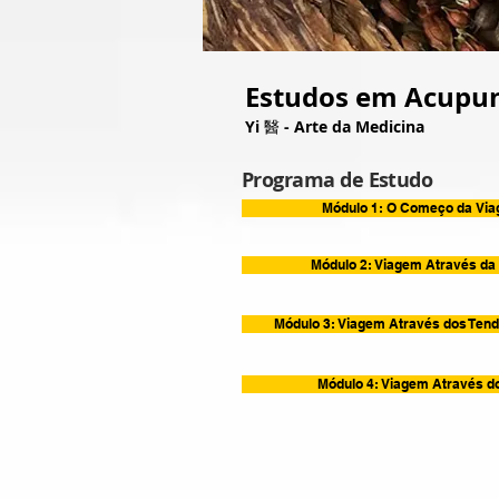
Estudos em
Acupun
Yi
醫
- Arte da Medicina
Programa de Estudo
Módulo 1: O Começo da Vi
Módulo 2: Viagem Através da 
Módulo 3: Viagem Através dos Tend
Módulo 4: Viagem Através d