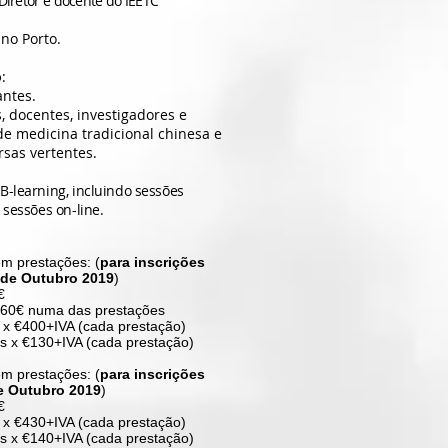
 Diretor e docente do IEETC
 no Porto.
o
:
antes.
s, docentes, investigadores e
e medicina tradicional chinesa e
rsas vertentes.
B-learning, incluindo sessões
 sessões on-line.
m prestações: (
para inscrições
 de Outubro 2019
)
€
 60€ numa das prestações
 x €400+IVA (cada prestação)
s x €130+IVA (cada prestação)
m prestações: (
para inscrições
e Outubro 2019
)
€
 x €430+IVA (cada prestação)
s x €140+IVA (cada prestação)