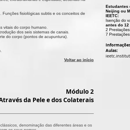
Estudantes 
Neijing ou 
. Funções fisiológicas subtis e os conceitos de
IEETC:
Isenção do va
antes do 12
as vitais do corpo humano.
2 Prestações
trodução dos seis sistemas de canais.
7 Prestações
rte do corpo (pontos de acupuntura).
Informações
Aulas:
.
ieetc.instit
Voltar ao início
Módulo 2
través da Pele e dos Colaterais
 clássicos, denominação das diferentes áreas e os
o com os seus nomes.