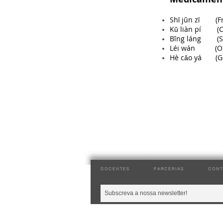
Shǐ jūn zǐ (Fr
Kǔ liàn pí (Co
Bīng láng (S
Léi wán (Om
Hè cǎo yá (G
DOCENTES
PARCERIAS
CONT