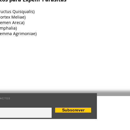
uctus Quisqualis)
rtex Meliae)
emen Areca)
phalia)
emma Agrimoniae)
ACTOS
Subscrever