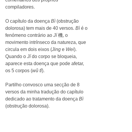
compiladores. 
O capítulo da doença 
Bì
 (obstrução 
dolorosa) tem mais de 40 versos. 
Bì
 é o 
fenómeno contrário ao 
Jí 
機, o 
movimento intrínseco da natureza, que 
circula em dois eixos (
Jing
 e 
Wei
). 
Quando o 
Jí
 do corpo se bloqueia, 
aparece esta doença que pode afetar, 
os 5 corpos (
wǔ tǐ
). 
Partilho convosco uma secção de 8 
versos da minha tradução do capítulo 
dedicado ao tratamento da doença 
Bì
(obstrução dolorosa). 