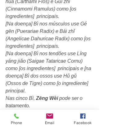
huā (Carthami Flos) e Guì zhī 
(Cinnamomi Ramulus) como [os 
ingredientes]  principais.
[Na doença] Bì nos músculos use Gé 
gēn (Puerariae Radix) e Bái zhǐ 
(Angelicae Dahuricae Radix) como [os 
ingredientes]  principais.
[Na doença] Bì nos tendões use Líng 
yáng jiǎo (Saigae Tataricae Cornu) 
como [os ingredientes]  principais e [na 
doença] Bì dos ossos use Hǔ gǔ 
(Ossos de Tigre) como [o ingrediente] 
principal. 
Nas cinco Bì, 
Zēng Wèi
 pode ser o 
tratamento.
注痹虛謂氣虛之人病諸痹也宜用加減小
續命湯風勝行痹倍防風寒勝痛痹倍附子
Phone
Email
Facebook
濕勝著痹倍防己皮痹加黃耆或桂枝皮脈
痹加姜黃或加紅花肌痹加葛根或加白芷