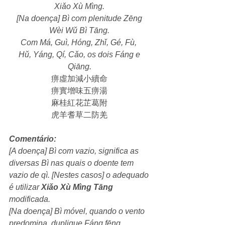
Xiǎo Xù Mìng.
[Na doença] Bì com plenitude Zēng 
Wèi Wǔ Bì Tāng.
Com Má, Guì, Hóng, Zhǐ, Gé, Fù, 
Hǔ, Yáng, Qí, Cǎo, os dois Fáng e 
Qiāng.
痹虛加減小續命 
痹實增味五痹湯 
麻桂紅花芷葛附 
虎羊耆草二防羌 
Comentário: 
[A doença] Bì com vazio, significa as 
diversas Bì nas quais o doente tem 
vazio de qì. [Nestes casos] o adequado 
é utilizar 
Xiǎo Xù Mìng Tāng
modificada.
[Na doença] Bì móvel, quando o vento 
predomina, duplique Fáng fēng 