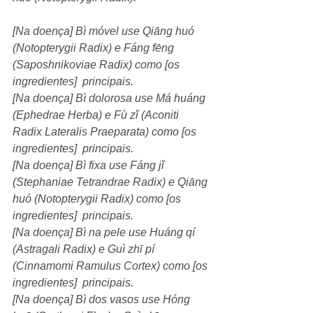
[Na doença] Bì móvel use Qiāng huó 
(Notopterygii Radix) e Fáng fēng 
(Saposhnikoviae Radix) como [os 
ingredientes]  principais. 
[Na doença] Bì dolorosa use Má huáng 
(Ephedrae Herba) e Fù zǐ (Aconiti 
Radix Lateralis Praeparata) como [os 
ingredientes]  principais.
[Na doença] Bì fixa use Fáng jǐ 
(Stephaniae Tetrandrae Radix) e Qiāng 
huó (Notopterygii Radix) como [os 
ingredientes]  principais. 
[Na doença] Bì na pele use Huáng qí 
(Astragali Radix) e Guì zhī pí 
(Cinnamomi Ramulus Cortex) como [os 
ingredientes]  principais. 
[Na doença] Bì dos vasos use Hóng 