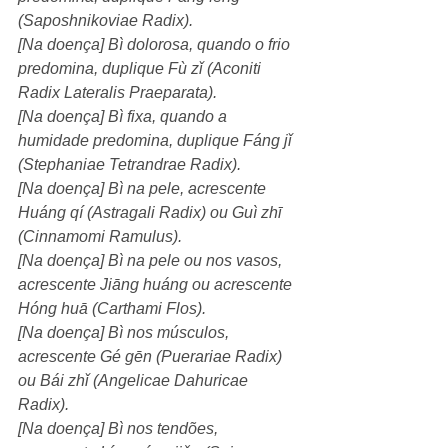
(Saposhnikoviae Radix).
[Na doença] Bì dolorosa, quando o frio 
predomina, duplique Fù zǐ (Aconiti 
Radix Lateralis Praeparata).
[Na doença] Bì fixa, quando a 
humidade predomina, duplique Fáng jǐ 
(Stephaniae Tetrandrae Radix). 
[Na doença] Bì na pele, acrescente 
Huáng qí (Astragali Radix) ou Guì zhī 
(Cinnamomi Ramulus).
[Na doença] Bì na pele ou nos vasos, 
acrescente Jiāng huáng ou acrescente 
Hóng huā (Carthami Flos).
[Na doença] Bì nos músculos, 
acrescente Gé gēn (Puerariae Radix) 
ou Bái zhǐ (Angelicae Dahuricae 
Radix).
[Na doença] Bì nos tendões, 