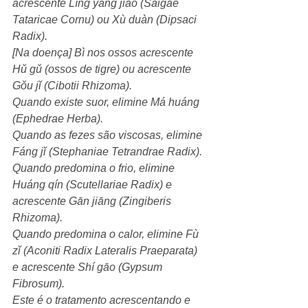
acrescente Líng yáng jiǎo (Saigae 
Tataricae Cornu) ou Xù duàn (Dipsaci 
Radix). 
[Na doença] Bì nos ossos acrescente 
Hǔ gǔ (ossos de tigre) ou acrescente 
Gǒu jǐ (Cibotii Rhizoma).
Quando existe suor, elimine Má huáng 
(Ephedrae Herba).
Quando as fezes são viscosas, elimine 
Fáng jǐ (Stephaniae Tetrandrae Radix).
Quando predomina o frio, elimine 
Huáng qín (Scutellariae Radix) e 
acrescente Gān jiāng (Zingiberis 
Rhizoma).
Quando predomina o calor, elimine Fù 
zǐ (Aconiti Radix Lateralis Praeparata) 
e acrescente Shí gāo (Gypsum 
Fibrosum).
Este é o tratamento acrescentando e 