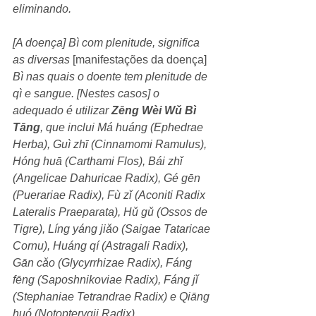
eliminando.
[A doença] Bì com plenitude, significa 
as diversas 
[manifestações da doença]
Bì nas quais o doente tem plenitude de 
qì e sangue. [Nestes casos] o 
adequado é utilizar 
Zēng Wèi Wǔ Bì 
Tāng
, que inclui Má huáng (Ephedrae 
Herba), Guì zhī (Cinnamomi Ramulus), 
Hóng huā (Carthami Flos), Bái zhǐ 
(Angelicae Dahuricae Radix), Gé gēn 
(Puerariae Radix), Fù zǐ (Aconiti Radix 
Lateralis Praeparata), Hǔ gǔ (Ossos de 
Tigre), Líng yáng jiǎo (Saigae Tataricae 
Cornu), Huáng qí (Astragali Radix), 
Gān cǎo (Glycyrrhizae Radix), Fáng 
fēng (Saposhnikoviae Radix), Fáng jǐ 
(Stephaniae Tetrandrae Radix) e Qiāng 
huó (Notopterygii Radix).