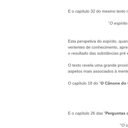
E o capítulo 32 do mesmo texto r
“
O espírito
Esta perspetiva do espírito, qu
vertentes de conhecimento, apres
o resultado das substâncias pré
O texto revela uma grande proxim
aspetos mais associados à mente
O capítulo 18 do “
O Cânone do C
E o capítulo 26 das “
Perguntas 
“
O s