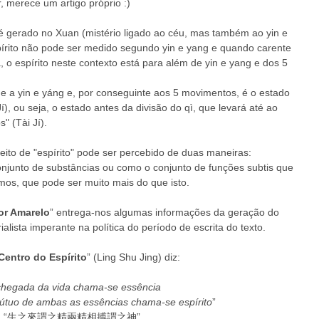
, merece um artigo próprio :)  
 é gerado no Xuan (mistério ligado ao céu, mas também ao yin e 
pírito não pode ser medido segundo yin e yang e quando carente 
, o espírito neste contexto está para além de yin e yang e dos 5 
de a yin e yáng e, por conseguinte aos 5 movimentos, é o estado 
, ou seja, o estado antes da divisão do qì, que levará até ao 
 (Tài Jí). 
ceito de "espírito" pode ser percebido de duas maneiras: 
onjunto de substâncias ou como o conjunto de funções subtis que 
mos, que pode ser muito mais do que isto. 
or Amarelo
” entrega-nos algumas informações da geração do 
ialista imperante na política do período de escrita do texto. 
entro do Espírito
” (Ling Shu Jing) diz: 
chegada da vida chama-se essência
mútuo de ambas as essências chama-se espírito
” 
“生之來謂之精兩精相搏謂之神” 