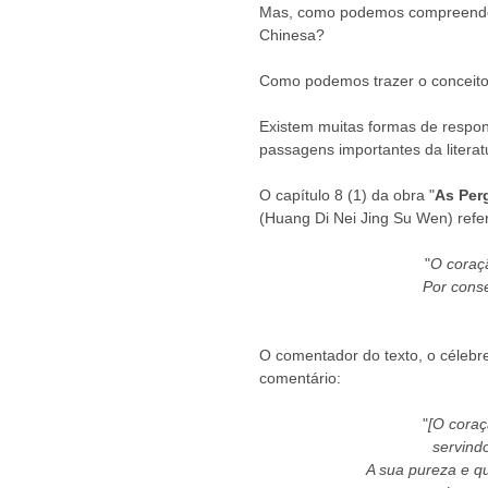
Mas, como podemos compreender 
Chinesa? 
Como podemos trazer o conceito d
Existem muitas formas de respon
passagens importantes da literat
O capítulo 8 (1) da obra "
As Per
(Huang Di Nei Jing Su Wen) refer
"
O coraçã
Por conse
O comentador do texto, o célebr
comentário: 
"
[O coraç
servind
A sua pureza e qu