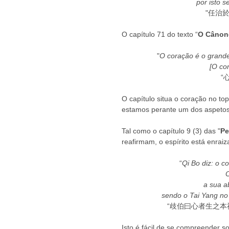
por isto s
"任治
O capítulo 71 do texto “
O Cânone
"
O coração é o grande
[O co
“
O capítulo situa o coração no top
estamos perante um dos aspetos
Tal como o capítulo 9 (3) das "
Pe
reafirmam, o espírito está enrai
“
Qi Bo diz: o c
O
a sua a
sendo o Tai Yang no
“歧伯曰心者生之本
Isto é fácil de se compreender so