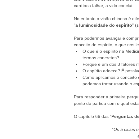
cardíaca falhar, a vida conclui. 
No entanto a visão chinesa é dif
"
a luminosidade do espírito
" (
Para podermos avançar e compre
conceito de espírito, o que nos 
O que é o espírito na Medic
termos concretos?  
Porque é um dos 3 fatores m
O espírito adoece? É possível
Como aplicamos o conceito 
podemos tratar usando o espí
Para responder a primeira pergun
ponto de partida com o qual esta
O capítulo 66 das “
Perguntas d
“
Os 5 ciclos 