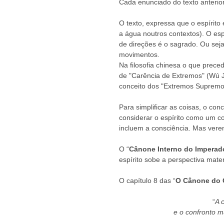
Cada enunciado do texto anterior
O texto, expressa que o espírito
a água noutros contextos). O es
de direções é o sagrado. Ou seja
movimentos.  
Na filosofia chinesa o que prece
de "Carência de Extremos" (Wú Jí)
conceito dos "Extremos Supremos"
Para simplificar as coisas, o con
considerar o espírito como um c
incluem a consciência. Mas vere
O “
Cânone Interno do Imperad
espírito sobe a perspectiva mater
O capítulo 8 das “
O Cânone do C
“
A 
e o confronto 