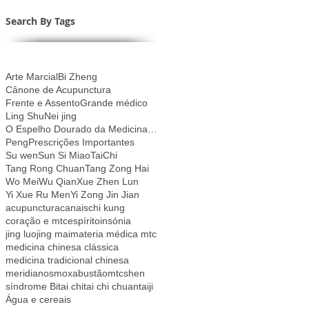
Search By Tags
Arte Marcial
Bi Zheng
Cânone de Acupunctura
Frente e Assento
Grande médico
Ling Shu
Nei jing
O Espelho Dourado da Medicina Ancestral
Peng
Prescrições Importantes
Su wen
Sun Si Miao
TaiChi
Tang Rong Chuan
Tang Zong Hai
Wo Mei
Wu Qian
Xue Zhen Lun
Yi Xue Ru Men
Yi Zong Jin Jian
acupunctura
canais
chi kung
coração e mtc
espírito
insónia
jing luo
jing mai
materia médica mtc
medicina chinesa clássica
medicina tradicional chinesa
meridianos
moxabustão
mtc
shen
síndrome Bi
tai chi
tai chi chuan
taiji
Água e cereais