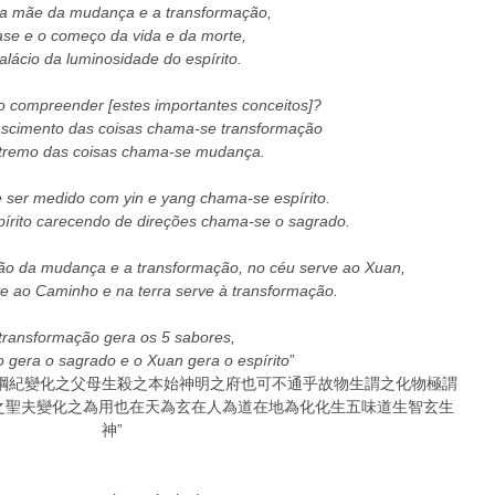
 a mãe da mudança e a transformação, 
ase e o começo da vida e da morte, 
alácio da luminosidade do espírito. 
o compreender [estes importantes conceitos]?
ascimento das coisas chama-se transformação
xtremo das coisas chama-se mudança. 
ser medido com yin e yang chama-se espírito. 
pírito carecendo de direções chama-se o sagrado.
ção da mudança e a transformação, no céu serve ao Xuan, 
 ao Caminho e na terra serve à transformação.
transformação gera os 5 sabores, 
 gera o sagrado e o Xuan gera o espírito
” 
綱紀變化之父母生殺之本始神明之府也可不通乎故物生謂之化物極謂
之聖夫變化之為用也在天為玄在人為道在地為化化生五味道生智玄生
神” 