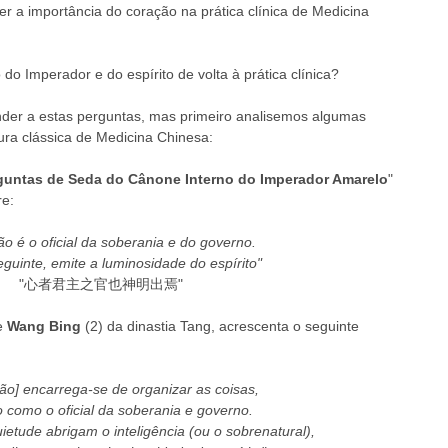
a importância do coração na prática clínica de Medicina 
o Imperador e do espírito de volta à prática clínica? 
der a estas perguntas, mas primeiro analisemos algumas 
ura clássica de Medicina Chinesa: 
guntas de Seda do Cânone Interno do Imperador Amarelo
" 
e: 
o é o oficial da soberania e do governo. 
guinte, emite a luminosidade do espírito"
"心者君主之官也神明出焉" 
e 
Wang Bing
 (2) da dinastia Tang, acrescenta o seguinte 
ão] encarrega-se de organizar as coisas, 
o como o oficial da soberania e governo.
ietude abrigam o inteligência (ou o sobrenatural),