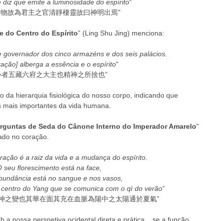
e diz que emite a luminosidade do espírito
" 
於物故為君主之官清靜棲靈故曰神明出焉"  
 do Centro do Espírito
” (Ling Shu Jing) menciona: 
 governador dos cinco armazéns e dos seis palácios. 
ração] alberga a essência e o espírito
" 
心者五藏六府之大主也精神之所捨也” 
o da hierarquia fisiológica do nosso corpo, indicando que 
 mais importantes da vida humana. 
rguntas de Seda do Cânone Interno do Imperador Amarelo
" 
zado no coração. 
oração é a raiz da vida e a mudança do espírito.
 seu florescimento está na face, 
bundância está no sangue e nos vasos, 
 centro do Yang que se comunica com o qì do verão
” 
神之變也其華在面其充在血脈為陽中之太陽通於夏氣” 
b a nossa perspetiva ocidental direta e prática... se a função 