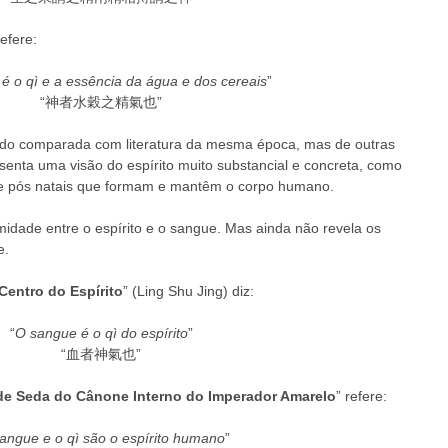
efere: 
 é o qì e a essência da água e dos cereais
” 
“神者水穀之精氣也” 
ando comparada com literatura da mesma época, mas de outras 
enta uma visão do espírito muito substancial e concreta, como 
 e pós natais que formam e mantêm o corpo humano. 
idade entre o espírito e o sangue. Mas ainda não revela os 
. 
entro do Espírito
” (Ling Shu Jing) diz: 
“
O sangue é o qì do espírito
” 
“血者神氣也” 
de Seda do Cânone Interno do Imperador Amarelo
” refere: 
angue e o qì são o espírito humano
” 