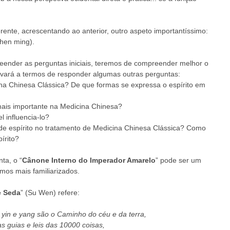
erente, acrescentando ao anterior, outro aspeto importantíssimo: 
shen ming). 
ender as perguntas iniciais, teremos de compreender melhor o 
levará a termos de responder algumas outras perguntas:  
ina Chinesa Clássica? De que formas se expressa o espírito em 
ais importante na Medicina Chinesa?  
 influencia-lo?  
de espírito no tratamento de Medicina Chinesa Clássica? Como 
rito?  
ta, o “
Cânone Interno do Imperador Amarelo
” pode ser um 
mos mais familiarizados. 
e Seda
” (Su Wen) refere: 
e yin e yang são o Caminho do céu e da terra, 
as guias e leis das 10000 coisas, 